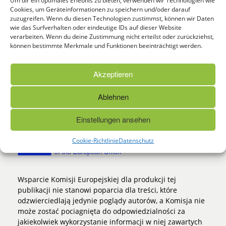
Um dir ein optimales Erlebnis zu bieten, verwenden wir Technologien wie
Heinrichstr. 5-7
Cookies, um Geräteinformationen zu speichern und/oder darauf
04317 Leipzig
zuzugreifen. Wenn du diesen Technologien zustimmst, können wir Daten
wie das Surfverhalten oder eindeutige IDs auf dieser Website
verarbeiten. Wenn du deine Zustimmung nicht erteilst oder zurückziehst,
Tel. 0049 (0)341 51999555
können bestimmte Merkmale und Funktionen beeinträchtigt werden.
Fax 0049 (0)341 51999554
info@wisamar.de
Akzeptieren
Copyright © 2020 Discover
Ablehnen
FINANSOWANY PRZEZ:
Einstellungen ansehen
Cookie-Richtlinie
Datenschutz
Wsparcie Komisji Europejskiej dla produkcji tej
publikacji nie stanowi poparcia dla treści, które
odzwierciedlają jedynie poglądy autorów, a Komisja nie
może zostać pociagnięta do odpowiedzialności za
jakiekolwiek wykorzystanie informacji w niej zawartych