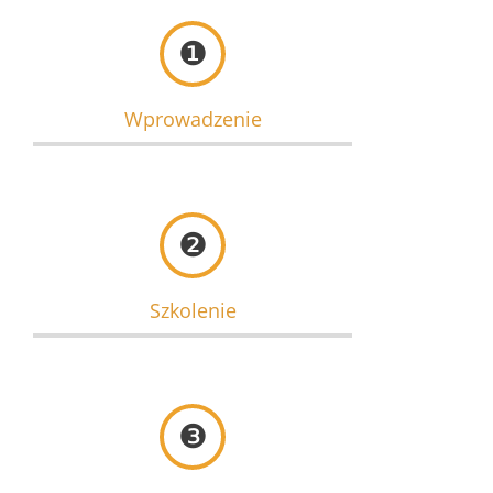
❶
Wprowadzenie
❷
Szkolenie
❸