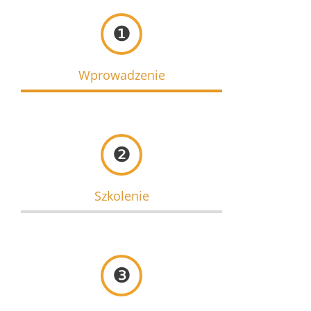
❶
Wprowadzenie
❷
Szkolenie
❸