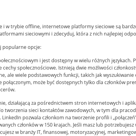
e i w trybie offline, internetowe platformy sieciowe są bard
platformami sieciowymi i zdecyduj, która z nich najlepiej o
j popularne opcje:
łecznościowym i jest dostępny w wielu różnych językach. Pla
e cechy społecznościowe. Istnieją dwie możliwości członko
 ale wiele podstawowych funkcji, takich jak wyszukiwanie o
zcze połączonym, może być dostępnych tylko dla członków p
ncerów.
ie, działającą za pośrednictwem stron internetowych i aplik
 do tworzenia sieci kontaktów zawodowych, w tym dla praco
 LinkedIn pozwala członkom na tworzenie profili i „połączeń
owanych członków w 150 krajach. Jeśli masz lub potrzebujes
ujesz w branży IT, finansowej, motoryzacyjnej, marketingow