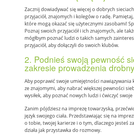
Zacznij dowiadywać się więcej o dobrych sieciac
przyjaciół, znajomych i kolegów o radę. Pamiętaj
które mogą okazać się użytecznymi zasobami! Spra
Poznaj swoich przyjaciół i ich znajomych, ale tak
mógłbym poznać ludzi o takich samych zaintere
przyjaciół, aby dołączyli do swoich klubów.
2. Podnieś swoją pewność sie
zakresie prowadzenia drobn
Aby poprawić swoje umiejętności nawiązywania
ze znajomymi, aby nabrać większej pewności sie
wysiłek, aby poznać nowych ludzi i ćwiczyć swoj
Zanim pójdziesz na imprezę towarzyską, przećwicz
język swojego ciała. Przedstawiając się na impre
o tobie, twojej karierze i o tym, dlaczego jeste
działa jak przystawka do rozmowy.