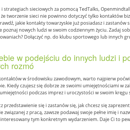
h i strategiach sieciowych za pomocą TedTalks, Openmindtal
, że tworzenie sieci nie powinno dotyczyć tylko kontaktów b
wdź, jakie kontakty towarzyskie już posiadasz i zastanów się
że poznaj nowych ludzi w swoim codziennym życiu. Zadaj sobie
sowaniach? Dołączyć np. do klubu sportowego lub innych gr
bie w podejściu do innych ludzi i 
ych rozmó
 kontaktów w środowisku zawodowym, warto najpierw poćwi
bie. Kiedy czujesz się dobrze ze swoimi umiejętnościami w
e umiejętności podczas imprez i uroczystości w swoim kręgu
 przedstawienie się i zastanów się, jak chcesz się zapreze
zie związanej z pracą, zawsze podawaj swoje pełne imię i na
ś zainteresowany tym konkretnym wydarzeniem. Daje Ci to pew