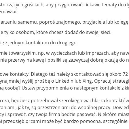
stniczących gościach, aby przygotować ciekawe tematy do dy
ozmawiać.
darzeniu samemu, poproś znajomego, przyjaciela lub kolegę, 
je tylko osobom, które chcesz dodać do swojej sieci.
się z jednym kontaktem do drugiego.
ramie towarzyskim, np. w wycieczkach lub imprezach, aby nawi
ie przerwy na kawę i posiłki są zazwyczaj dobrą okazją do n
owe kontakty. Dlatego też należy skontaktować się około 72
zynajmniej wyślij prośbę o Linkedin lub Xing. Opracuj strate
retną osobą? Ustaw przypomnienia o następnym kontakcie z k
czą, będziesz potrzebował szerokiego wachlarza kontaktów. 
niami, jak ty, są przestrzeniami do wspólnej pracy. Dowiedz 
 i sprawdź, czy twoja firma będzie pasować. Niektóre miast
i przedsiębiorcami może być bardzo pomocna, szczególnie n