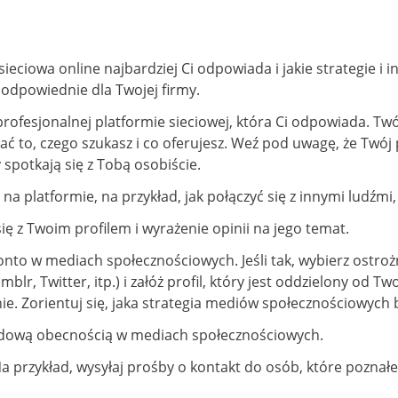
 sieciowa online najbardziej Ci odpowiada i jakie strategie 
 odpowiednie dla Twojej firmy.
j profesjonalnej platformie sieciowej, która Ci odpowiada. 
lać to, czego szukasz i co oferujesz. Weź pod uwagę, że Twój
 spotkają się z Tobą osobiście.
na platformie, na przykład, jak połączyć się z innymi ludźmi
ę z Twoim profilem i wyrażenie opinii na jego temat.
konto w mediach społecznościowych. Jeśli tak, wybierz ostr
r, Twitter, itp.) i załóż profil, który jest oddzielony od T
arnie. Zorientuj się, jaka strategia mediów społecznościowyc
wodową obecnością w mediach społecznościowych.
. Na przykład, wysyłaj prośby o kontakt do osób, które poznał