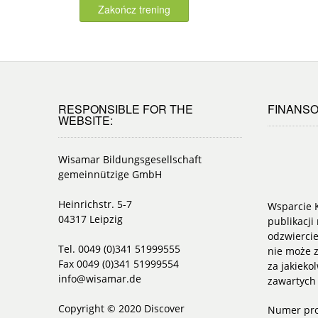
Zakończ trening
RESPONSIBLE FOR THE
FINANSO
WEBSITE:
Wisamar Bildungsgesellschaft
gemeinnützige GmbH
Heinrichstr. 5-7
Wsparcie K
04317 Leipzig
publikacji 
odzwiercie
Tel. 0049 (0)341 51999555
nie może z
Fax 0049 (0)341 51999554
za jakieko
info@wisamar.de
zawartych
Copyright © 2020 Discover
Numer pro