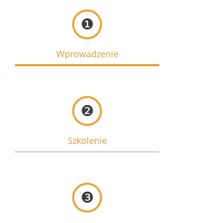
❶
Wprowadzenie
❷
Szkolenie
❸