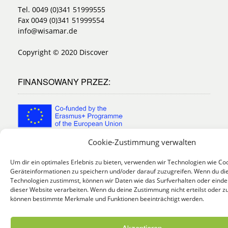
Tel. 0049 (0)341 51999555
Fax 0049 (0)341 51999554
info@wisamar.de
Copyright © 2020 Discover
FINANSOWANY PRZEZ:
Cookie-Zustimmung verwalten
Wsparcie Komisji Europejskiej dla produkcji tej
publikacji nie stanowi poparcia dla treści, które
Um dir ein optimales Erlebnis zu bieten, verwenden wir Technologien wie Co
Geräteinformationen zu speichern und/oder darauf zuzugreifen. Wenn du di
odzwierciedlają jedynie poglądy autorów, a Komisja nie
Technologien zustimmst, können wir Daten wie das Surfverhalten oder eindeu
może zostać pociagnięta do odpowiedzialności za
dieser Website verarbeiten. Wenn du deine Zustimmung nicht erteilst oder zu
jakiekolwiek wykorzystanie informacji w niej zawartych
können bestimmte Merkmale und Funktionen beeinträchtigt werden.
Numer projektu:
2018-1-DE02-KA204-005095
Akzeptieren