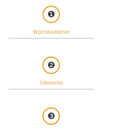
❶
Wprowadzenie
❷
Szkolenie
❸