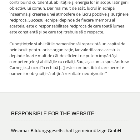
contribuind cu talentul, abilitățile și energia lor în scopul atingerii
obiectivului comun. Dar mai mult de atât, lucrul în echipă
înseamnă și crearea unei atmosfere de lucru pozitive și susținere
reciprocă. Succesul echipei depinde de fiecare membru al
acesteia, este o responsabilitate reciprocă de care toată lumea
este conștientă și pe care toți trebuie să o respecte.
Cunoștințele și abilitățile oamenilor săi reprezintă un capital de
neînlocuit pentru orice organizație, iar valorificarea acestuia
depinde foarte mult de cât de eficient ne putem împărtăși
competențele și abilitățile cu ceilalți. Sau, așa cum a spus Andrew
Carnegie, „Lucrul în echipă […] este combustibilul care permite
oamenilor obișnuiți să obțină rezultate neobișnuite.”
RESPONSIBLE FOR THE WEBSITE:
Wisamar Bildungsgesellschaft gemeinnützige GmbH