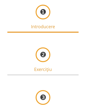
❶
Introducere
❷
Exercițiu
❸