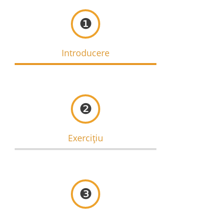
❶
Introducere
❷
Exercițiu
❸