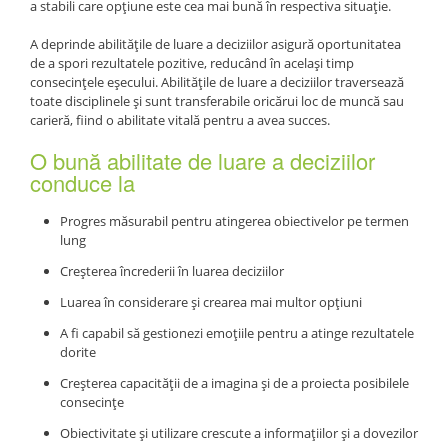
a stabili care opțiune este cea mai bună în respectiva situație.
A deprinde abilitățile de luare a deciziilor asigură oportunitatea
de a spori rezultatele pozitive, reducând în același timp
consecințele eșecului. Abilitățile de luare a deciziilor traversează
toate disciplinele și sunt transferabile oricărui loc de muncă sau
carieră, fiind o abilitate vitală pentru a avea succes.
O bună abilitate de luare a deciziilor
conduce la
Progres măsurabil pentru atingerea obiectivelor pe termen
lung
Creșterea încrederii în luarea deciziilor
Luarea în considerare și crearea mai multor opțiuni
A fi capabil să gestionezi emoțiile pentru a atinge rezultatele
dorite
Creșterea capacității de a imagina și de a proiecta posibilele
consecințe
Obiectivitate și utilizare crescute a informațiilor și a dovezilor