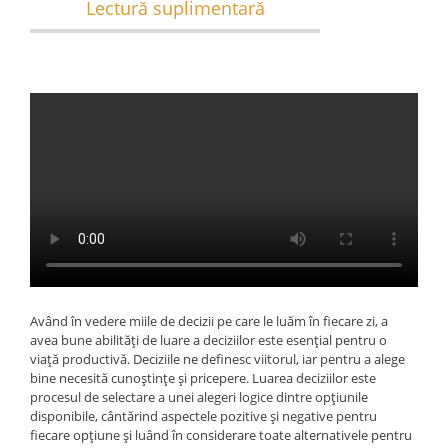
Lectură suplimentară
Având în vedere miile de decizii pe care le luăm în fiecare zi, a
avea bune abilități de luare a deciziilor este esențial pentru o
viață productivă. Deciziile ne definesc viitorul, iar pentru a alege
bine necesită cunoștințe și pricepere. Luarea deciziilor este
procesul de selectare a unei alegeri logice dintre opțiunile
disponibile, cântărind aspectele pozitive și negative pentru
fiecare opțiune și luând în considerare toate alternativele pentru