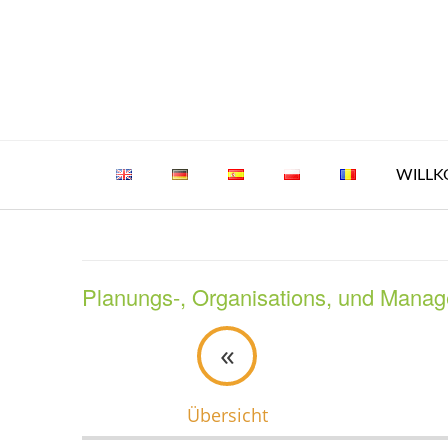
Skip
to
content
WILL
Planungs-, Organisations, und Manag
«
Übersicht