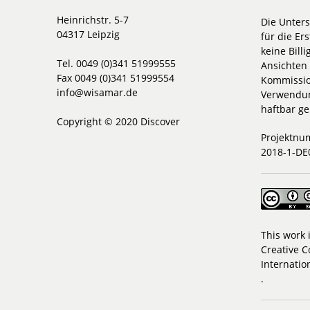
Heinrichstr. 5-7
Die Unter
04317 Leipzig
für die Ers
keine Bill
Tel. 0049 (0)341 51999555
Ansichten 
Fax 0049 (0)341 51999554
Kommissio
info@wisamar.de
Verwendun
haftbar g
Copyright © 2020 Discover
Projektnu
2018-1-DE
This work 
Creative C
Internatio
.