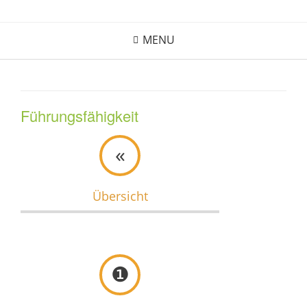
Skip
to
MENU
content
Führungsfähigkeit
«
Übersicht
❶