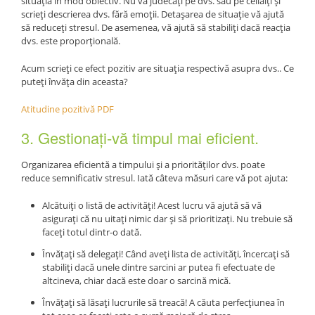
situația în mod obiectiv. Nu vă judecați pe dvs. sau pe ceilalți și
scrieți descrierea dvs. fără emoții. Detașarea de situație vă ajută
să reduceți stresul. De asemenea, vă ajută să stabiliți dacă reacția
dvs. este proporțională.
Acum scrieți ce efect pozitiv are situația respectivă asupra dvs.. Ce
puteți învăța din aceasta?
Atitudine pozitivă PDF
3. Gestionați-vă timpul mai eficient.
Organizarea eficientă a timpului și a priorităților dvs. poate
reduce semnificativ stresul. Iată câteva măsuri care vă pot ajuta:
Alcătuiți o listă de activități! Acest lucru vă ajută să vă
asigurați că nu uitați nimic dar și să prioritizați. Nu trebuie să
faceți totul dintr-o dată.
Învățați să delegați! Când aveți lista de activități, încercați să
stabiliți dacă unele dintre sarcini ar putea fi efectuate de
altcineva, chiar dacă este doar o sarcină mică.
Învățați să lăsați lucrurile să treacă! A căuta perfecțiunea în