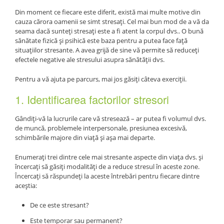
Din moment ce fiecare este diferit, există mai multe motive din
cauza cărora oamenii se simt stresați. Cel mai bun mod de a vă da
seama dacă sunteți stresați este a fi atent la corpul dvs.. O bună
sănătate fizică și psihică este baza pentru a putea face față
situațiilor stresante. A avea grijă de sine vă permite să reduceți
efectele negative ale stresului asupra sănătății dvs.
Pentru a vă ajuta pe parcurs, mai jos găsiți câteva exerciții.
1. Identificarea factorilor stresori
Gândiți-vă la lucrurile care vă stresează – ar putea fi volumul dvs.
de muncă, problemele interpersonale, presiunea excesivă,
schimbările majore din viață și așa mai departe.
Enumerați trei dintre cele mai stresante aspecte din viața dvs. și
încercați să găsiți modalități de a reduce stresul în aceste zone.
Încercați să răspundeți la aceste întrebări pentru fiecare dintre
aceștia:
De ce este stresant?
Este temporar sau permanent?