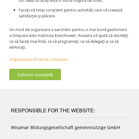
tot ceea ce faceți este o sursă majoră de stres.
Faceți-vă timp conștient pentru activități care vă creează
satisfacție și plăcere.
Un mod de organizare a sarcinilor pentru o mai bună gestionare
a timpului este matricea Eisenhower. Aceasta vă ajută să decideți
ce să faceți mai întâi, ce să programați, ce să delegați și ce să
eliminați.
Organizarea eficientă a timpului
Instruire completă
RESPONSIBLE FOR THE WEBSITE:
Wisamar Bildungsgesellschaft gemeinnützige GmbH