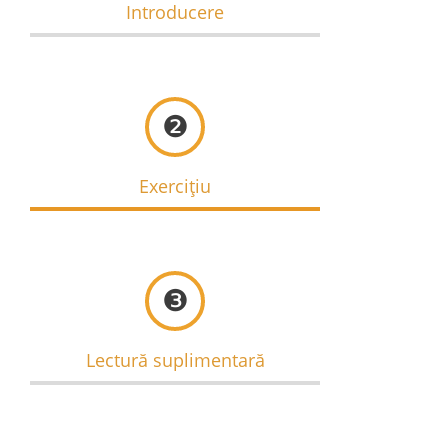
Introducere
❷
Exercițiu
❸
Lectură suplimentară