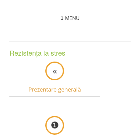
Skip
to
MENU
content
Rezistența la stres
«
Prezentare generală
❶