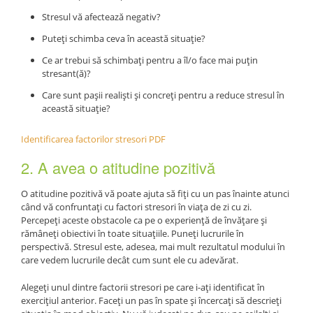
Stresul vă afectează negativ?
Puteți schimba ceva în această situație?
Ce ar trebui să schimbați pentru a îl/o face mai puțin
stresant(ă)?
Care sunt pașii realiști și concreți pentru a reduce stresul în
această situație?
Identificarea factorilor stresori PDF
2. A avea o atitudine pozitivă
O atitudine pozitivă vă poate ajuta să fiți cu un pas înainte atunci
când vă confruntați cu factori stresori în viața de zi cu zi.
Percepeți aceste obstacole ca pe o experiență de învățare și
rămâneți obiectivi în toate situațiile. Puneți lucrurile în
perspectivă. Stresul este, adesea, mai mult rezultatul modului în
care vedem lucrurile decât cum sunt ele cu adevărat.
Alegeți unul dintre factorii stresori pe care i-ați identificat în
exercițiul anterior. Faceți un pas în spate și încercați să descrieți