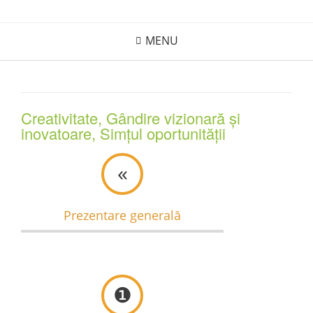
Skip
to
MENU
content
Creativitate, Gândire vizionară și
inovatoare, Simțul oportunității
«
Prezentare generală
❶