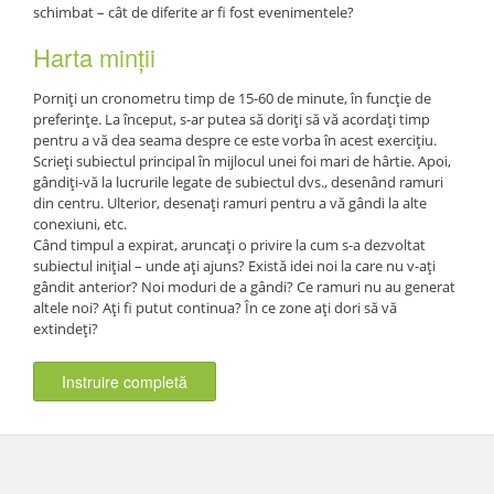
schimbat – cât de diferite ar fi fost evenimentele?
Harta minții
Porniți un cronometru timp de 15-60 de minute, în funcție de
preferințe. La început, s-ar putea să doriți să vă acordați timp
pentru a vă dea seama despre ce este vorba în acest exercițiu.
Scrieți subiectul principal în mijlocul unei foi mari de hârtie. Apoi,
gândiți-vă la lucrurile legate de subiectul dvs., desenând ramuri
din centru. Ulterior, desenați ramuri pentru a vă gândi la alte
conexiuni, etc.
Când timpul a expirat, aruncați o privire la cum s-a dezvoltat
subiectul inițial – unde ați ajuns? Există idei noi la care nu v-ați
gândit anterior? Noi moduri de a gândi? Ce ramuri nu au generat
altele noi? Ați fi putut continua? În ce zone ați dori să vă
extindeți?
Instruire completă