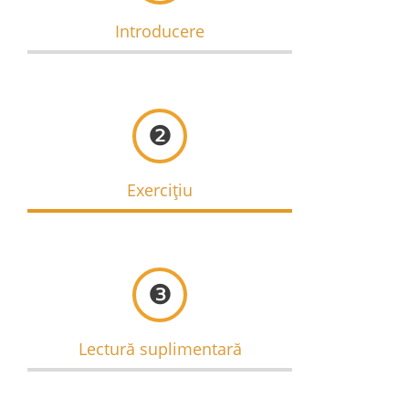
Introducere
❷
Exercițiu
❸
Lectură suplimentară