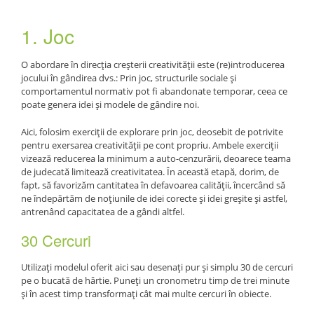
1. Joc
O abordare în direcția creșterii creativității este (re)introducerea
jocului în gândirea dvs.: Prin joc, structurile sociale și
comportamentul normativ pot fi abandonate temporar, ceea ce
poate genera idei și modele de gândire noi.
Aici, folosim exerciții de explorare prin joc, deosebit de potrivite
pentru exersarea creativității pe cont propriu. Ambele exerciții
vizează reducerea la minimum a auto-cenzurării, deoarece teama
de judecată limitează creativitatea. În această etapă, dorim, de
fapt, să favorizăm cantitatea în defavoarea calității, încercând să
ne îndepărtăm de noțiunile de idei corecte și idei greșite și astfel,
antrenând capacitatea de a gândi altfel.
30 Cercuri
Utilizați modelul oferit aici sau desenați pur și simplu 30 de cercuri
pe o bucată de hârtie. Puneți un cronometru timp de trei minute
și în acest timp transformați cât mai multe cercuri în obiecte.