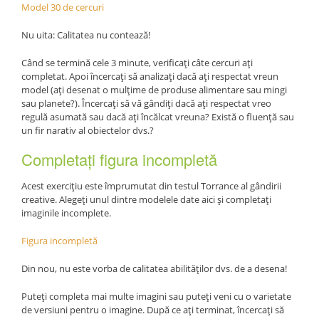
Model 30 de cercuri
Nu uita: Calitatea nu contează!
Când se termină cele 3 minute, verificați câte cercuri ați
completat. Apoi încercați să analizați dacă ați respectat vreun
model (ați desenat o mulțime de produse alimentare sau mingi
sau planete?). Încercați să vă gândiți dacă ați respectat vreo
regulă asumată sau dacă ați încălcat vreuna? Există o fluență sau
un fir narativ al obiectelor dvs.?
Completați figura incompletă
Acest exercițiu este împrumutat din testul Torrance al gândirii
creative. Alegeți unul dintre modelele date aici și completați
imaginile incomplete.
Figura incompletă
Din nou, nu este vorba de calitatea abilităților dvs. de a desena!
Puteți completa mai multe imagini sau puteți veni cu o varietate
de versiuni pentru o imagine. După ce ați terminat, încercați să