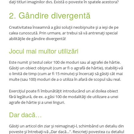
dați titluri imaginilor dvs. Există o poveste în spatele acestora?
2. Gândire divergentă
Creativitatea înseamnă a găsi soluții neobișnuite și a ieși de pe
calea cunoscută. Prin urmare, ar trebui să vă antrenați special
abilitățile de gândire divergentă!
Jocul mai multor utilizări
Este numit și testul celor 100 de moduri sau al agrafei de hârtie.
Găsiți un obiect obișnuit (cum ar fi o agrafă de hârtie), stabiliți-vă
o limită de timp (cum ar fi 15 minute) și încercați să găsiți cât mai
multe (sau 100) moduri de a o utiliza în afară de scopul său real.
Exercițiul poate fi îmbunătățit introducând un al doilea obiect
fără legătură, de ex. a găsi 100 de modalități de utilizare a unei
agrafe de hârtie și a unei linguri.
Dar dacă…
Găsiți un articol din ziar și reimaginați-l, schimbând un detaliu din
poveste și întrebați-vă „Dar dacă…”. Rescrieți povestea cu detaliul