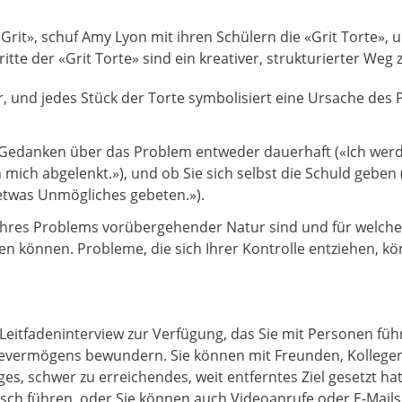
rit», schuf Amy Lyon mit ihren Schülern die «Grit Torte», 
tte der «Grit Torte» sind ein kreativer, strukturierter Weg
or, und jedes Stück der Torte symbolisiert eine Ursache des 
re Gedanken über das Problem entweder dauerhaft («Ich werd
ich abgelenkt.»), und ob Sie sich selbst die Schuld geben 
etwas Unmögliches gebeten.»).
hres Problems vorübergehender Natur sind und für welche Si
men können. Probleme, die sich Ihrer Kontrolle entziehen, kö
 Leitfadeninterview zur Verfügung, das Sie mit Personen füh
evermögens bewundern. Sie können mit Freunden, Kollegen o
ges, schwer zu erreichendes, weit entferntes Ziel gesetzt ha
nisch führen, oder Sie können auch Videoanrufe oder E-Mail