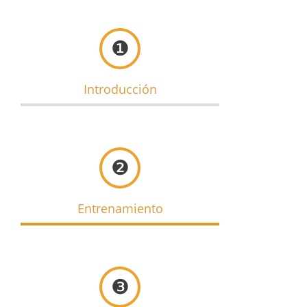
❶
Introducción
❷
Entrenamiento
❸