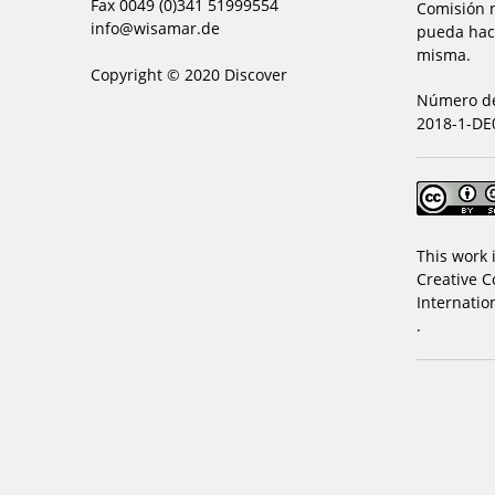
Fax 0049 (0)341 51999554
Comisión 
info@wisamar.de
pueda hace
misma.
Copyright © 2020 Discover
Número de
2018-1-DE
This work 
Creative C
Internatio
.